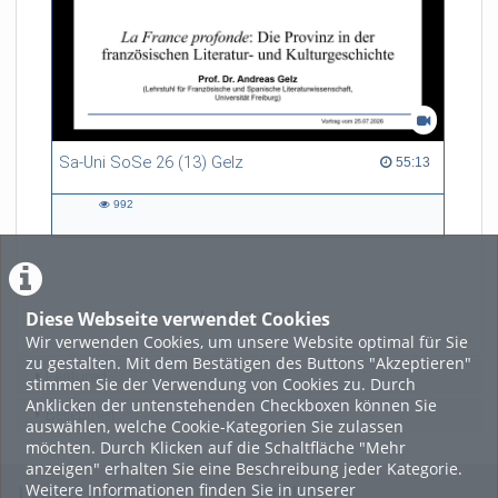
Sa-Uni SoSe 26 (13) Gelz
55:13 duration
55:13
992
992
views
Diese Webseite verwendet Cookies
LADE MEHR
Wir verwenden Cookies, um unsere Website optimal für Sie
zu gestalten. Mit dem Bestätigen des Buttons "Akzeptieren"
Featured
stimmen Sie der Verwendung von Cookies zu. Durch
Anklicken der untenstehenden Checkboxen können Sie
Beliebtheit
auswählen, welche Cookie-Kategorien Sie zulassen
möchten. Durch Klicken auf die Schaltfläche "Mehr
anzeigen" erhalten Sie eine Beschreibung jeder Kategorie.
Weitere Informationen finden Sie in unserer
Legal Info
Links