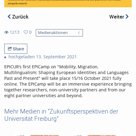
Zurück
Weiter
1213
0
Medienaktionen
0
1213
favorites
views
Share
hochgeladen 13. September 2021
EPICUR’s first EPICamp on "Mobility, Migration,
Multilingualism: Shaping European Identities and Languages
Past and Present" will take place 15/16 October 2021 fully
online. The EPICamp will be an immersive experience bringing
together researchers, non-university partners and from our
eight partner universities and beyond.
Mehr Medien in "Zukunftsperspektiven der
Universität Freiburg"