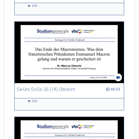
106
106
views
Sa-Uni SoSe 26 (14) Obrecht
46:53 duration
46:53
215
215
views