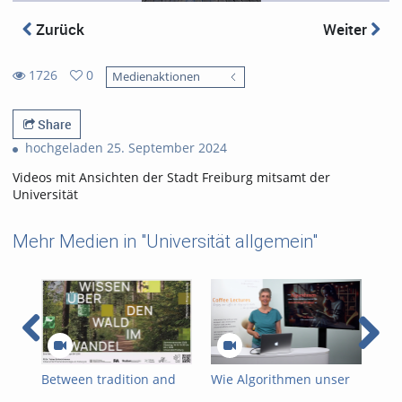
Zurück
Weiter
1726
0
Medienaktionen
0
1726
favorites
views
Share
hochgeladen 25. September 2024
Videos mit Ansichten der Stadt Freiburg mitsamt der
Universität
Mehr Medien in "Universität allgemein"
Between tradition and
Wie Algorithmen unser
Als
transformation: how
Denken lenken und
Zuk