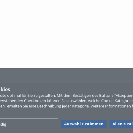
kies
Links
te optimal für Sie zu gestalten. Mit dem Bestätigen des Buttons "Akzepti
ntenstehenden Checkboxen können Sie auswählen, welche Cookie-Kategorien
Sitemap
gen" erhalten Sie eine Beschreibung jeder Kategorie. Weitere Informationen f
Auswahl zustimmen
Allen zus
dig