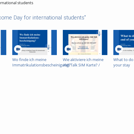
ernational students
ome Day for international students"
Wo finde ich meine
Wie aktiviere ich meine
What to do 
Immatrikulationsbescheinigung?
Aldi Talk SIM Karte? /
your stay
How to activate myAldi
Talk SIM card