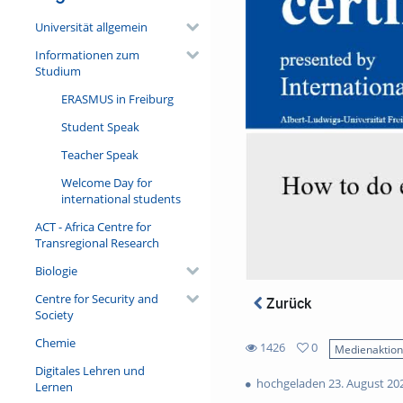
Universität allgemein
Informationen zum
Studium
ERASMUS in Freiburg
Student Speak
Teacher Speak
Welcome Day for
international students
ACT - Africa Centre for
Transregional Research
Biologie
Centre for Security and
Zurück
Society
Chemie
1426
0
Medienaktio
0
Digitales Lehren und
1426
favorites
hochgeladen 23. August 20
Lernen
views