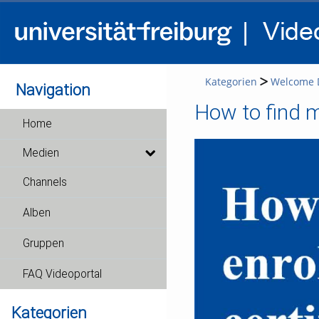
Kategorien
Welcome D
Navigation
How to find m
Home
Medien
Channels
Alben
Gruppen
FAQ Videoportal
Kategorien