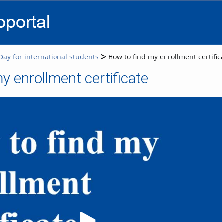
go
go
go
to
to
to
navigation
main
footer
content
ay for international students
How to find my enrollment certific
y enrollment certificate
Video abspielen