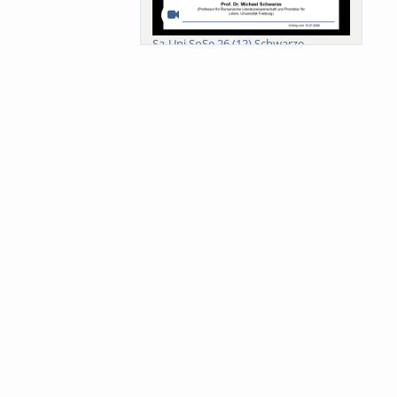
Sa-Uni SoSe 26 (12) Schwarze
Meanings of Forests: A Collaborative
Comparativ...
Als der Wald eine Zukunftsfrage
wurde. Wissen, ...