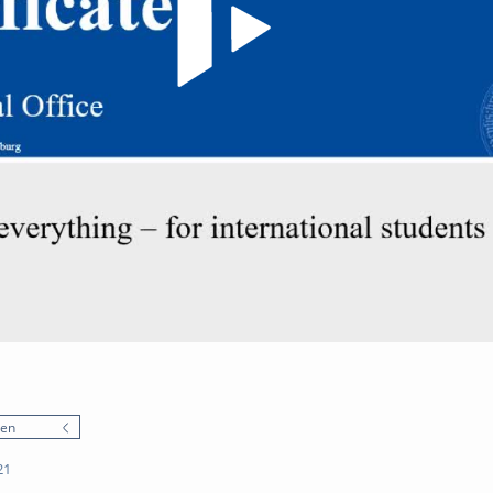
nen
21