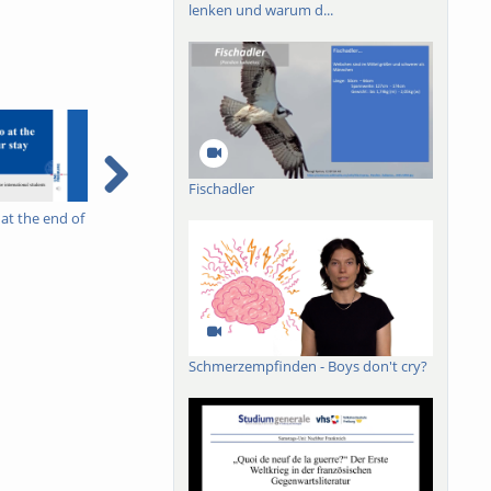
lenken und warum d...
Fischadler
at the end of
Was muss ich am Ende
Wie melde ich mich für
H
meines Aufenthalts
Prüfungen an?
e
erledigen?
Schmerzempfinden - Boys don't cry?