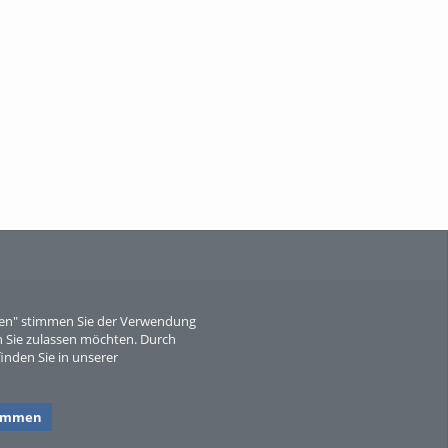
When Particle Physics Gets Hot: A
Journey Throu...
Sperber
eren" stimmen Sie der Verwendung
 Sie zulassen möchten. Durch
inden Sie in unserer
timmen