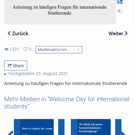
Zurück
Weiter
1331
0
Medienaktionen
0
1331
favorites
views
Share
hochgeladen 23. August 2021
Anleitung zu häufigen Fragen für internationale Studierende
Mehr Medien in "Welcome Day for international
students"