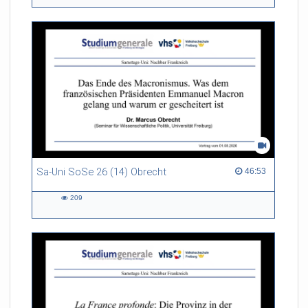
views
Sa-Uni SoSe 26 (14) Obrecht
46:53 duration
46:53
209
209
views