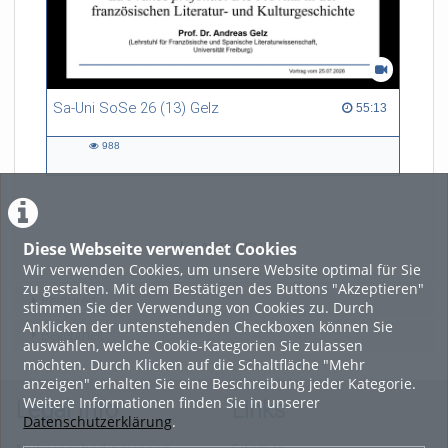
Sa-Uni SoSe 26 (13) Gelz
55:13 duration
55:13
988
988
views
Diese Webseite verwendet Cookies
LADE MEHR
Wir verwenden Cookies, um unsere Website optimal für Sie
zu gestalten. Mit dem Bestätigen des Buttons "Akzeptieren"
Featured
stimmen Sie der Verwendung von Cookies zu. Durch
Anklicken der untenstehenden Checkboxen können Sie
Beliebtheit
auswählen, welche Cookie-Kategorien Sie zulassen
möchten. Durch Klicken auf die Schaltfläche "Mehr
anzeigen" erhalten Sie eine Beschreibung jeder Kategorie.
Weitere Informationen finden Sie in unserer
Legal Info
Links
Datenschutzerklärung
.