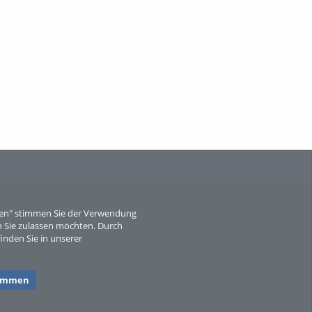
Wissen, ...
When Particle Physics Gets Hot: A
Journey Throu...
eren" stimmen Sie der Verwendung
 Sie zulassen möchten. Durch
inden Sie in unserer
Sperber
timmen