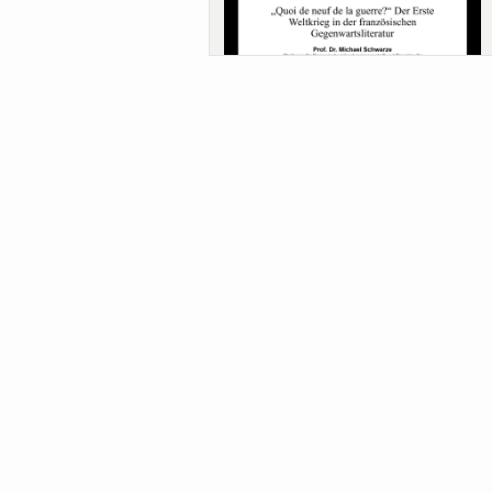
Sa-Uni SoSe 26 (12) Schwarze
Meanings of Forests: A Collaborative
Comparativ...
Als der Wald eine Zukunftsfrage wurde.