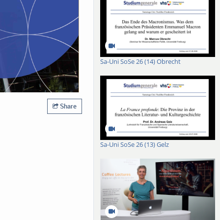
Sa-Uni SoSe 26 (14) Obrecht
Share
Sa-Uni SoSe 26 (13) Gelz