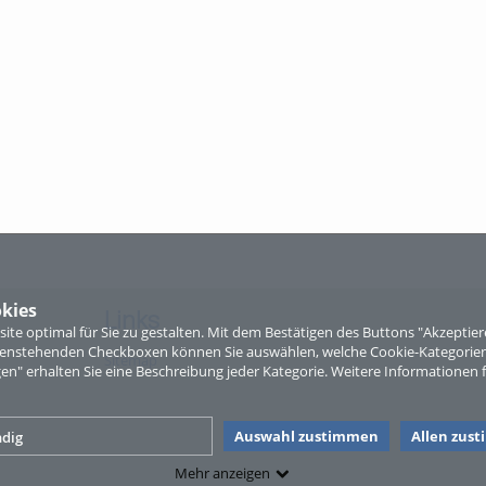
kies
Links
te optimal für Sie zu gestalten. Mit dem Bestätigen des Buttons "Akzepti
ntenstehenden Checkboxen können Sie auswählen, welche Cookie-Kategorien
Sitemap
gen" erhalten Sie eine Beschreibung jeder Kategorie. Weitere Informationen f
Auswahl zustimmen
Allen zus
dig
Mehr anzeigen