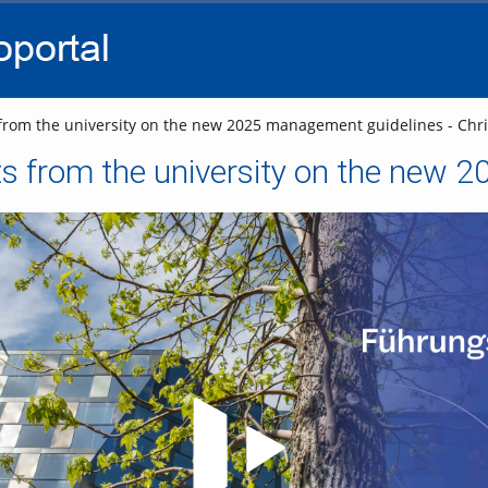
go
go
go
to
to
to
navigation
main
footer
content
from the university on the new 2025 management guidelines - Chri
Video abspielen