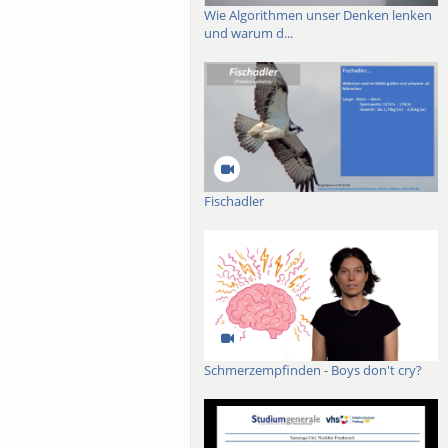
Wie Algorithmen unser Denken lenken
und warum d...
Fischadler
Schmerzempfinden - Boys don't cry?