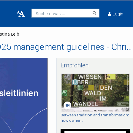
Suche etwas ...
Login
stina Leib
Six statements from the university on the new 2025 management guidelines - Christina Leib
Empfohlen
Between tradition and transformation:
how owner...