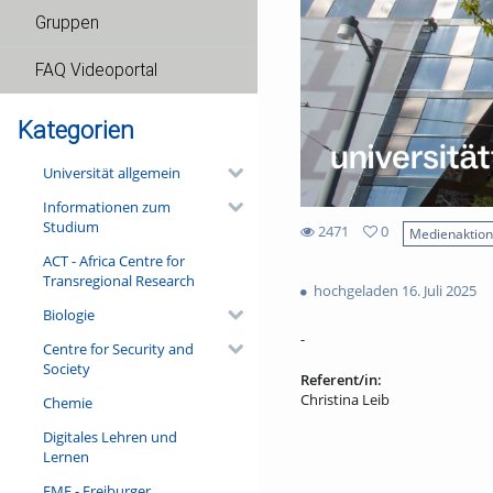
Gruppen
FAQ Videoportal
Kategorien
Universität allgemein
Informationen zum
Studium
2471
0
Medienaktio
0
ACT - Africa Centre for
2471
favorites
Transregional Research
views
hochgeladen 16. Juli 2025
Biologie
-
Centre for Security and
Society
Referent/in:
Christina Leib
Chemie
Digitales Lehren und
Lernen
FMF - Freiburger