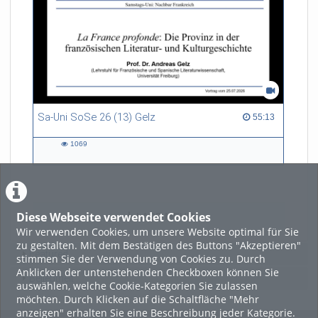
Sa-Uni SoSe 26 (13) Gelz
55:13 duration
55:13
1069
1069
views
Diese Webseite verwendet Cookies
LADE MEHR
Wir verwenden Cookies, um unsere Website optimal für Sie
zu gestalten. Mit dem Bestätigen des Buttons "Akzeptieren"
Featured
stimmen Sie der Verwendung von Cookies zu. Durch
Anklicken der untenstehenden Checkboxen können Sie
Beliebtheit
auswählen, welche Cookie-Kategorien Sie zulassen
möchten. Durch Klicken auf die Schaltfläche "Mehr
anzeigen" erhalten Sie eine Beschreibung jeder Kategorie.