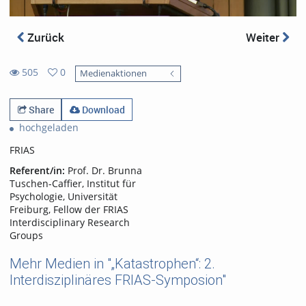
Zurück
Weiter
505
0
Medienaktionen
0
505
favorites
views
Share
Download
hochgeladen
FRIAS
Referent/in:
Prof. Dr. Brunna
Tuschen-Caffier, Institut für
Psychologie, Universität
Freiburg, Fellow der FRIAS
Interdisciplinary Research
Groups
Mehr Medien in "„Katastrophen“: 2.
Interdisziplinäres FRIAS-Symposion"