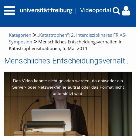
Kategorien
„Katastrophen“: 2. Interdisziplinäres FRIAS-
Symposion
Menschliches Entscheidungsverhalten in
Katastrophensituationen, 5. Mai 2011
Menschliches Entscheidungsverhalten in Katastrophensituationen, 5. Mai 2011
This
is
a
Das Video konnte nicht geladen werden, da entweder ein
modal
window.
Server- oder Netzwerkfehler auftrat oder das Format nicht
unterstützt wird.