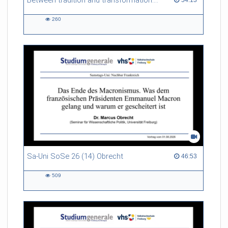
Between tradition and transformation: how owners, advisers and institutions co-create knowledge for resilient forests in Europe
260
260
views
Sa-Uni SoSe 26 (14) Obrecht
46:53 duration
46:53
509
509
views