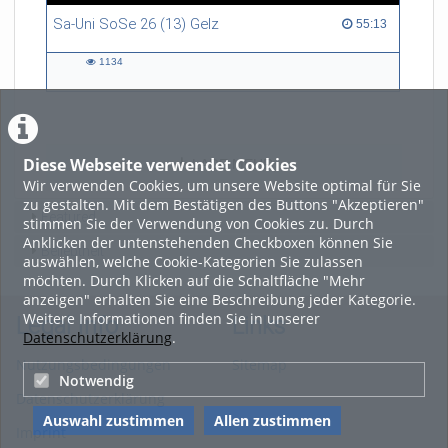
Sa-Uni SoSe 26 (13) Gelz
55:13 duration
55:13
1134
1134
views
Diese Webseite verwendet Cookies
LADE MEHR
Wir verwenden Cookies, um unsere Website optimal für Sie
zu gestalten. Mit dem Bestätigen des Buttons "Akzeptieren"
Featured
stimmen Sie der Verwendung von Cookies zu. Durch
Anklicken der untenstehenden Checkboxen können Sie
Beliebtheit
auswählen, welche Cookie-Kategorien Sie zulassen
möchten. Durch Klicken auf die Schaltfläche "Mehr
anzeigen" erhalten Sie eine Beschreibung jeder Kategorie.
Weitere Informationen finden Sie in unserer
Legal Info
Links
Datenschutzerklärung
.
Nutzungsbedingungen
Sitemap
Notwendig
Datenschutzerklärung
Auswahl zustimmen
Allen zustimmen
Imprint