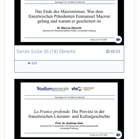
Sa-Uni SoSe 26 (14) Obrecht
46:53 duration
46:53
925
925
views