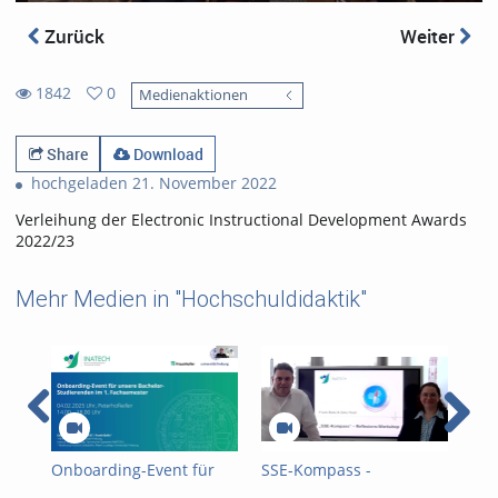
Zurück
Weiter
1842
0
Medienaktionen
0
1842
favorites
views
Share
Download
hochgeladen 21. November 2022
Verleihung der Electronic Instructional Development Awards
2022/23
Mehr Medien in "Hochschuldidaktik"
Onboarding-Event für
SSE-Kompass -
Auf
SSE-Studierende
Reflexions-Workshop
Pro