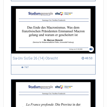
Sa-Uni SoSe 26 (14) Obrecht
46:53 duration
46:53
747
747
views