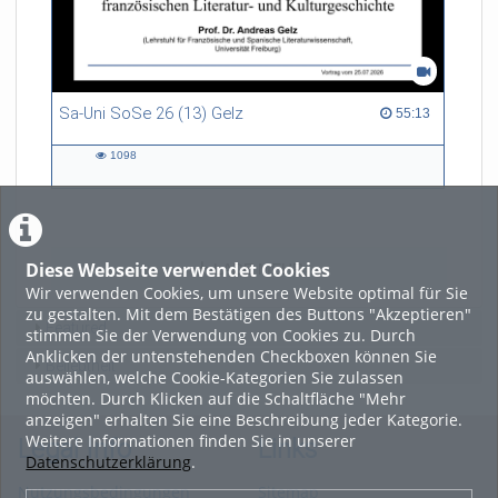
Sa-Uni SoSe 26 (13) Gelz
55:13 duration
55:13
1098
1098
views
Diese Webseite verwendet Cookies
LADE MEHR
Wir verwenden Cookies, um unsere Website optimal für Sie
zu gestalten. Mit dem Bestätigen des Buttons "Akzeptieren"
Featured
stimmen Sie der Verwendung von Cookies zu. Durch
Anklicken der untenstehenden Checkboxen können Sie
Beliebtheit
auswählen, welche Cookie-Kategorien Sie zulassen
möchten. Durch Klicken auf die Schaltfläche "Mehr
anzeigen" erhalten Sie eine Beschreibung jeder Kategorie.
Weitere Informationen finden Sie in unserer
Legal Info
Links
Datenschutzerklärung
.
Nutzungsbedingungen
Sitemap