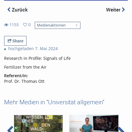
Zurück
Weiter
1155
0
Medienaktionen
0
1155
favorites
views
Share
hochgeladen 7. Mai 2024
Research in Profile: Signals of Life
Fertilizer from the Air
Referent/in:
Prof. Dr. Thomas Ott
Mehr Medien in "Universität allgemein"