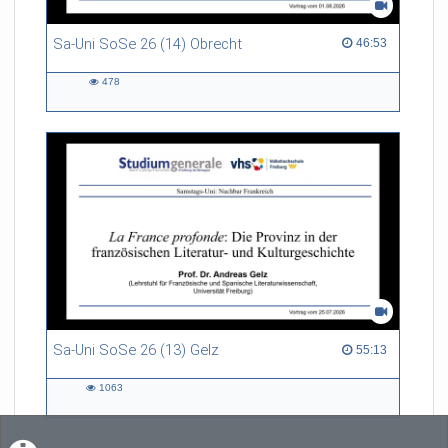
Sa-Uni SoSe 26 (14) Obrecht
46:53 duration
46:53
478
478
views
Sa-Uni SoSe 26 (13) Gelz
55:13 duration
55:13
1063
1063
views