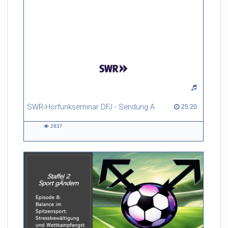
SWR-Hörfunkseminar DFJ - Sendung A
25:20 duration
25:20
2837
2837
views