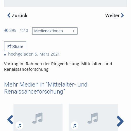
Zurück
Weiter
395
0
Medienaktionen
0
395
favorites
views
Share
hochgeladen 5. März 2021
Vortrag im Rahmen der Ringvorlesung 'Mittelalter- und
Renaissanceforschung'
Mehr Medien in "Mittelalter- und
Renaissanceforschung"