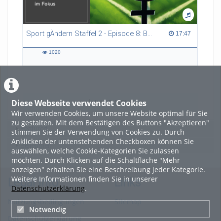
Sport gÄndern Staffel 2 - Episode 8: Balance im Spitzensport: Stressbewältigung und Wettkampfangst im Fokus
17:47 duration
17:47
1020
1020
views
Diese Webseite verwendet Cookies
LADE MEHR
Wir verwenden Cookies, um unsere Website optimal für Sie
zu gestalten. Mit dem Bestätigen des Buttons "Akzeptieren"
Featured
stimmen Sie der Verwendung von Cookies zu. Durch
Anklicken der untenstehenden Checkboxen können Sie
Beliebtheit
auswählen, welche Cookie-Kategorien Sie zulassen
möchten. Durch Klicken auf die Schaltfläche "Mehr
anzeigen" erhalten Sie eine Beschreibung jeder Kategorie.
Weitere Informationen finden Sie in unserer
Legal Info
Links
Datenschutzerklärung
.
Nutzungsbedingungen
Sitemap
Notwendig
Datenschutzerklärung