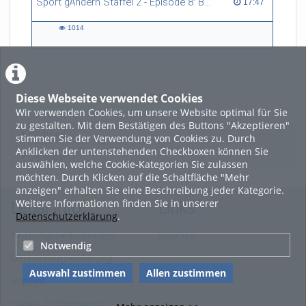
Sport gÄndern Staffel 2 - Episode 8: Balance im Spitzensport: Stressbewältigung und Wettkampfangst im Fokus
17:47 duration
17:47
1014
1014
views
Diese Webseite verwendet Cookies
LADE MEHR
Wir verwenden Cookies, um unsere Website optimal für Sie
zu gestalten. Mit dem Bestätigen des Buttons "Akzeptieren"
Featured
stimmen Sie der Verwendung von Cookies zu. Durch
Anklicken der untenstehenden Checkboxen können Sie
Beliebtheit
auswählen, welche Cookie-Kategorien Sie zulassen
möchten. Durch Klicken auf die Schaltfläche "Mehr
anzeigen" erhalten Sie eine Beschreibung jeder Kategorie.
Weitere Informationen finden Sie in unserer
Legal Info
Links
Datenschutzerklärung
.
Nutzungsbedingungen
Sitemap
Notwendig
Datenschutzerklärung
Auswahl zustimmen
Allen zustimmen
Imprint
Cookie-Zustimmung