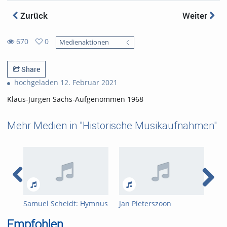
Zurück
Weiter
670
0
Medienaktionen
0
670
favorites
views
Share
hochgeladen 12. Februar 2021
Klaus-Jürgen Sachs-Aufgenommen 1968
Mehr Medien in "Historische Musikaufnahmen"
Samuel Scheidt: Hymnus
Jan Pieterszoon
Mod
"Veni redemptor
Sweelinck: Echo-Fantasie
org
Empfohlen
gentium" (5 Verse, aus:
in d