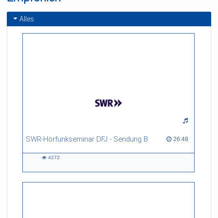
Tabulatura Nova III,
1624)
Alles
SWR-Hörfunkseminar DFJ - Sendung B
26:48 duration
26:48
4272
4272
views