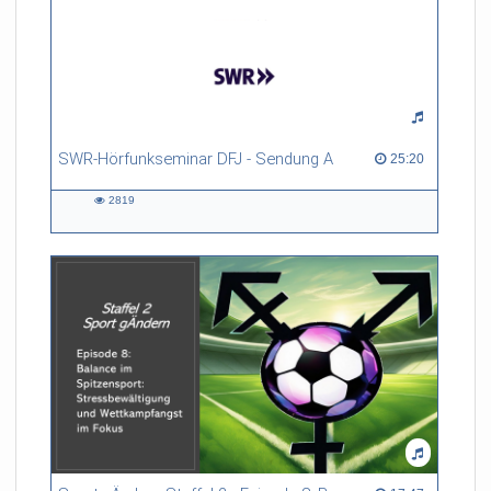
SWR-Hörfunkseminar DFJ - Sendung A
25:20 duration
25:20
2819
2819
views