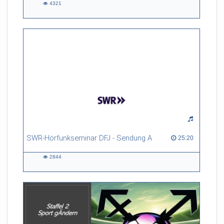
4321
4321
views
SWR-Hörfunkseminar DFJ - Sendung A
25:20 duration
25:20
2844
2844
views