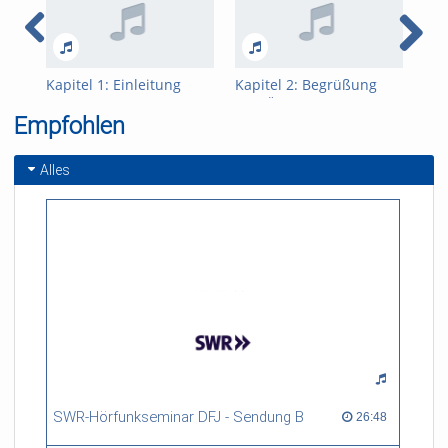
Kapitel 1: Einleitung
Kapitel 2: Begrüßung
Kap
und Überblick
des
Empfohlen
Alles
SWR-Hörfunkseminar DFJ - Sendung B
26:48 duration
26:48