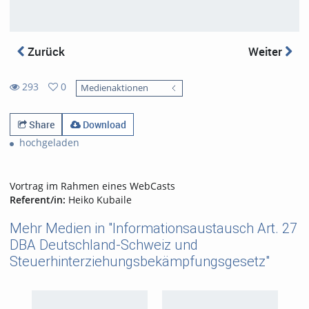
Zurück
Weiter
293
0
Medienaktionen
0
293
favorites
views
Share
Download
hochgeladen
Vortrag im Rahmen eines WebCasts
Referent/in:
Heiko Kubaile
Mehr Medien in "Informationsaustausch Art. 27
DBA Deutschland-Schweiz und
Steuerhinterziehungsbekämpfungsgesetz"