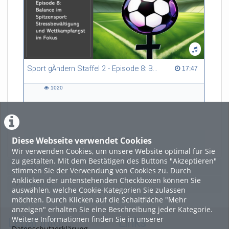
Sport gÄndern Staffel 2 - Episode 8: Balance im Spitzensport: Stressbewältigung und Wettkampfangst im Fokus
17:47 duration
17:47
1020
1020
views
Diese Webseite verwendet Cookies
LADE MEHR
Wir verwenden Cookies, um unsere Website optimal für Sie
zu gestalten. Mit dem Bestätigen des Buttons "Akzeptieren"
Featured
stimmen Sie der Verwendung von Cookies zu. Durch
Anklicken der untenstehenden Checkboxen können Sie
Beliebtheit
auswählen, welche Cookie-Kategorien Sie zulassen
möchten. Durch Klicken auf die Schaltfläche "Mehr
anzeigen" erhalten Sie eine Beschreibung jeder Kategorie.
Weitere Informationen finden Sie in unserer
Legal Info
Links
Datenschutzerklärung
.