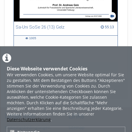
Sa-Uni SoSe 26 (13) Gelz
55:13 duration
55:13
1005
1005
views
Diese Webseite verwendet Cookies
LADE MEHR
Wir verwenden Cookies, um unsere Website optimal für Sie
zu gestalten. Mit dem Bestätigen des Buttons "Akzeptieren"
Featured
stimmen Sie der Verwendung von Cookies zu. Durch
Anklicken der untenstehenden Checkboxen können Sie
Beliebtheit
auswählen, welche Cookie-Kategorien Sie zulassen
möchten. Durch Klicken auf die Schaltfläche "Mehr
anzeigen" erhalten Sie eine Beschreibung jeder Kategorie.
Weitere Informationen finden Sie in unserer
Legal Info
Links
Datenschutzerklärung
.
Nutzungsbedingungen
Sitemap