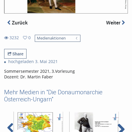
Zurück
Weiter
3232
0
Medienaktionen
0
3232
favorites
views
Share
hochgeladen 3. Mai 2021
Sommersemester 2021, 3.Vorlesung
Dozent: Dr. Martin Faber
Mehr Medien in "Die Donaumonarchie
Österreich-Ungarn"