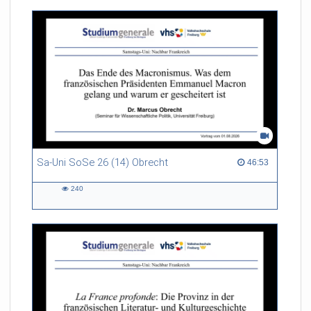
Sa-Uni SoSe 26 (14) Obrecht
46:53 duration
46:53
240
240
views