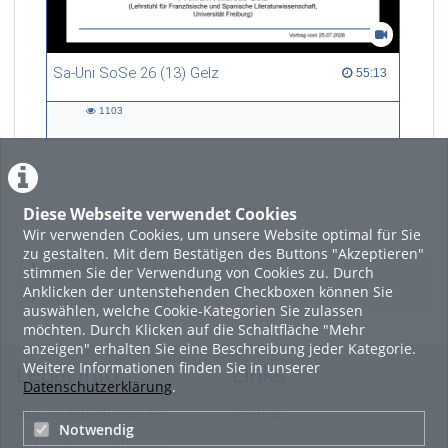
Sa-Uni SoSe 26 (13) Gelz
55:13 duration
55:13
1103
1103
views
Diese Webseite verwendet Cookies
LADE MEHR
Wir verwenden Cookies, um unsere Website optimal für Sie
zu gestalten. Mit dem Bestätigen des Buttons "Akzeptieren"
Featured
stimmen Sie der Verwendung von Cookies zu. Durch
Anklicken der untenstehenden Checkboxen können Sie
Beliebtheit
auswählen, welche Cookie-Kategorien Sie zulassen
möchten. Durch Klicken auf die Schaltfläche "Mehr
anzeigen" erhalten Sie eine Beschreibung jeder Kategorie.
Weitere Informationen finden Sie in unserer
Legal Info
Links
Datenschutzerklärung
.
Nutzungsbedingungen
Sitemap
Notwendig
Datenschutzerklärung