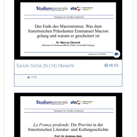
Sa-Uni SoSe 26 (14) Obrecht
46:53 duration
46:53
775
775
views