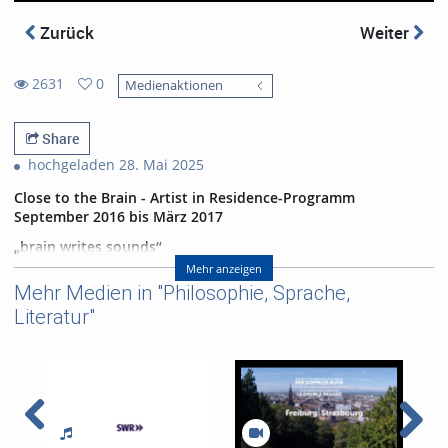
Zurück
Weiter
2631
0
Medienaktionen
0
2631
favorites
views
Share
hochgeladen 28. Mai 2025
Close to the Brain - Artist in Residence-Programm
September 2016 bis März 2017
„brain writes sounds“
07.03.2017 im E-Werk Freiburg
Mehr anzeigen
mit Harald Kimmig (Geige), Annette Pehnt (Text), Ephraim
Mehr Medien in "Philosophie, Sprache,
Wegner (Visualisierung und Ton) und Gabriel Pallas
Literatur"
(Versuchsperson)
Abspann:
Die Performance entstand im Rahmen des
Artist in Residence
-
Programms des Exzellenzclusters BrainLinks-BrainTools der
Universität Freiburg
Geige: Harald Kimmig