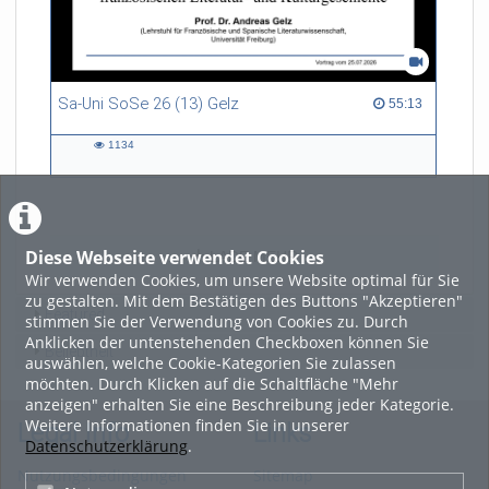
Sa-Uni SoSe 26 (13) Gelz
55:13 duration
55:13
1134
1134
views
Diese Webseite verwendet Cookies
LADE MEHR
Wir verwenden Cookies, um unsere Website optimal für Sie
zu gestalten. Mit dem Bestätigen des Buttons "Akzeptieren"
Featured
stimmen Sie der Verwendung von Cookies zu. Durch
Anklicken der untenstehenden Checkboxen können Sie
Beliebtheit
auswählen, welche Cookie-Kategorien Sie zulassen
möchten. Durch Klicken auf die Schaltfläche "Mehr
anzeigen" erhalten Sie eine Beschreibung jeder Kategorie.
Weitere Informationen finden Sie in unserer
Legal Info
Links
Datenschutzerklärung
.
Nutzungsbedingungen
Sitemap