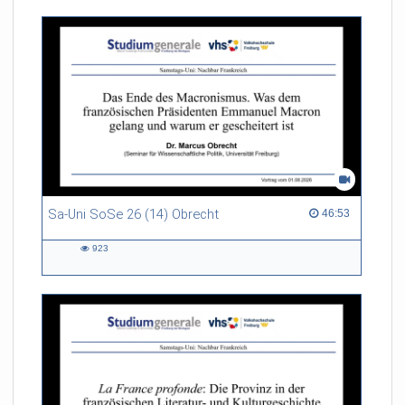
Sa-Uni SoSe 26 (14) Obrecht
46:53 duration
46:53
923
923
views