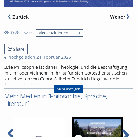
Zurück
Weiter
3928
0
Medienaktionen
0
3928
favorites
views
Share
hochgeladen 24. Februar 2025
„Die Philosophie ist daher Theologie, und die Beschäftigung
mit ihr oder vielmehr in ihr ist für sich Gottesdienst“. Schon
zu Lebzeiten von Georg Wilhelm Friedrich Hegel war die
Aussage des Philosophen provokant. Nicht zuletzt die
Mehr anzeigen
Entwicklungen der Aufklärung, die Französische Revolution
Mehr Medien in "Philosophie, Sprache,
und ihr Scheitern, die voranschreitende Industrialisierung
und neue Erkenntnisse in Wissenschaft und Technik ließen
Literatur"
die Menschen im 19. Jahrhundert an bestehenden
Ordnungen und Vorstellungen zweifeln. Heute prägen wieder
Krisen unsere Welt, der gesellschaftliche Zusammenhalt
scheint über ihnen zu zerbrechen. Die neuzeitliche
Metaphysik könnte Orientierung bieten und in der aktuellen
Zeitenwende eine neue Perspektive auf das Verhältnis von