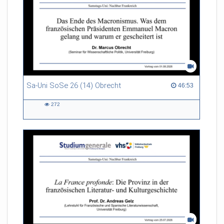
Sa-Uni SoSe 26 (14) Obrecht
46:53 duration
46:53
272
272
views