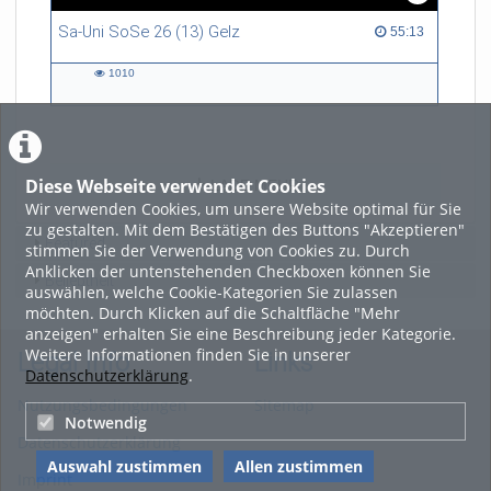
Sa-Uni SoSe 26 (13) Gelz
55:13 duration
55:13
1010
1010
views
Diese Webseite verwendet Cookies
LADE MEHR
Wir verwenden Cookies, um unsere Website optimal für Sie
zu gestalten. Mit dem Bestätigen des Buttons "Akzeptieren"
Featured
stimmen Sie der Verwendung von Cookies zu. Durch
Anklicken der untenstehenden Checkboxen können Sie
Beliebtheit
auswählen, welche Cookie-Kategorien Sie zulassen
möchten. Durch Klicken auf die Schaltfläche "Mehr
anzeigen" erhalten Sie eine Beschreibung jeder Kategorie.
Weitere Informationen finden Sie in unserer
Legal Info
Links
Datenschutzerklärung
.
Nutzungsbedingungen
Sitemap
Notwendig
Datenschutzerklärung
Auswahl zustimmen
Allen zustimmen
Imprint