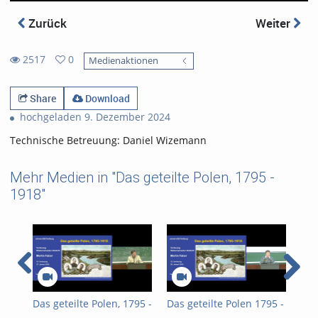
Zurück
Weiter
2517
0
Medienaktionen
0
2517
favorites
views
Share
Download
hochgeladen 9. Dezember 2024
Technische Betreuung: Daniel Wizemann
Mehr Medien in "Das geteilte Polen, 1795 -
1918"
Das geteilte Polen, 1795 -
Das geteilte Polen 1795 -
Das
1918, Sitzung 13
1918, Sitzung 12
191