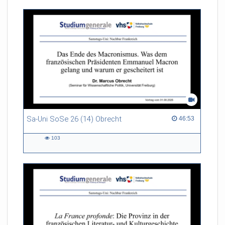
Sa-Uni SoSe 26 (14) Obrecht
46:53 duration
46:53
103
103
views