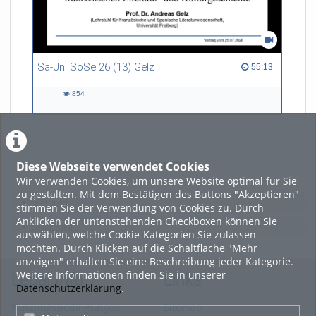
Sa-Uni SoSe 26 (13) Gelz
55:13 duration
55:13
854
854
views
Diese Webseite verwendet Cookies
LADE MEHR
Wir verwenden Cookies, um unsere Website optimal für Sie
zu gestalten. Mit dem Bestätigen des Buttons "Akzeptieren"
Featured
stimmen Sie der Verwendung von Cookies zu. Durch
Anklicken der untenstehenden Checkboxen können Sie
Beliebtheit
auswählen, welche Cookie-Kategorien Sie zulassen
möchten. Durch Klicken auf die Schaltfläche "Mehr
anzeigen" erhalten Sie eine Beschreibung jeder Kategorie.
Weitere Informationen finden Sie in unserer
Legal Info
Links
Datenschutzerklärung
.
Nutzungsbedingungen
Sitemap