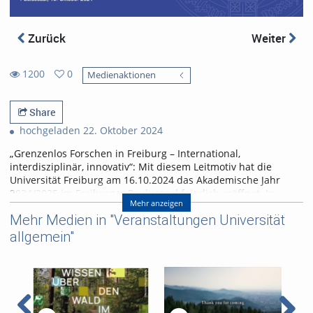
Zurück
Weiter
1200
0
Medienaktionen
0
1200
favorites
views
Share
hochgeladen 22. Oktober 2024
„Grenzenlos Forschen in Freiburg – International,
interdisziplinär, innovativ“: Mit diesem Leitmotiv hat die
Universität Freiburg am 16.10.2024 das Akademische Jahr
2024/2025 im Freiburger Paulussaal feierlich eröffnet. In
Mehr anzeigen
ihrem Grußwort sprach Rektorin Prof. Dr. Kerstin Krieglstein
Mehr Medien in "Veranstaltungen Universität
über die großen Herausforderungen unserer Zeit für
Universitäten – und wie der Umgang mit ihnen auch
allgemein"
wesentlich für die aktuelle Exzellenzstrategie des Bundes und
der Länder ist.
Prof. Dr. Harald Pfundner erhielt im Rahmen des Festaktes die
Ehrensenatorenwürde, zudem wurden Universitätsmitglieder
für herausragende Leistungen geehrt.
Festrednerin war Prof. Dr. Andrea Schenker-Wicki, Rektorin