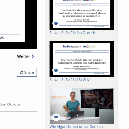
Sa-Uni SoSe 26 (14) Obrecht
Weiter
Share
Sa-Uni SoSe 26 (13) Gelz
s
Don Quijote
 im Roman erzählten
tären Strukturen auf
k von Friedrich
t hat. Die 1934
Wie Algorithmen unser Denken