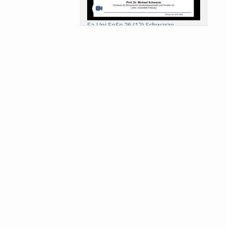
Sa-Uni SoSe 26 (12) Schwarze
Meanings of Forests: A Collaborative
Comparativ...
Als der Wald eine Zukunftsfrage
wurde. Wissen, ...