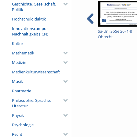
wiederholte Lektüre von Cerv
Geschichte, Gesellschaft,
Romans in seinem traditions
Politik
Gides Les faux-monnayeurs (
sich der Roman als Form heute
Hochschuldidaktik
es darauf anlegte, Nietzsche
Innovationscampus
für den Entwurf eines politi
Sa-Uni SoSe 26 (14)
Nachhaltigkeit (ICN)
Obrecht
Referent/in:
Prof. Dr. Ralph Häfner (Univer
Kultur
Mathematik
Medizin
Medienkulturwissenschaft
Musik
Pharmazie
Philosophie, Sprache,
Literatur
Physik
Psychologie
Recht