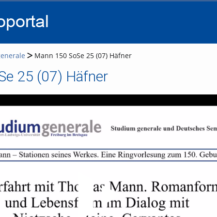
go
go
go
to
to
to
navigation
main
footer
content
enerale
Mann 150 SoSe 25 (07) Häfner
e 25 (07) Häfner
Video abspielen