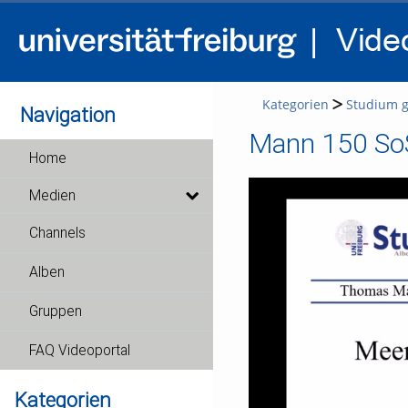
Kategorien
Studium g
Navigation
Mann 150 SoS
Home
Medien
Channels
Alben
Gruppen
FAQ Videoportal
Kategorien