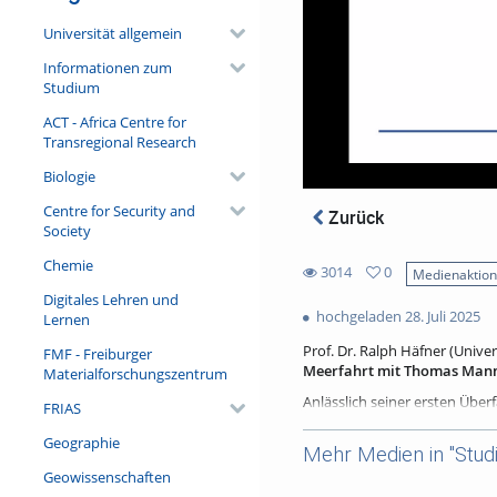
Universität allgemein
Informationen zum
Studium
ACT - Africa Centre for
Transregional Research
Biologie
Centre for Security and
Zurück
Society
Chemie
3014
0
Medienaktio
0
Digitales Lehren und
3014
favorites
hochgeladen 28. Juli 2025
Lernen
views
Prof. Dr. Ralph Häfner (Univer
FMF - Freiburger
Meerfahrt mit Thomas Mann.
Materialforschungszentrum
Anlässlich seiner ersten Übe
FRIAS
veröffentlicht. Gegenstand d
Wirklichkeit und der Wirklichk
Geographie
Mehr Medien in "Stud
allen Ebenen des menschliche
Geowissenschaften
Nietzsche, das er früh schon m