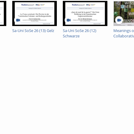
antes’ Don Quijote begünstigte vor diesem Hintergrund zugleich eine Refle
geschichtlichen Zusammenhang. Mit dem Erscheinen von James Joyces Ulyss
1925), zwei von Thomas Mann hoch geschätzten Romanwerken, sprach er von 
 für unser aller Gefühl befindet“. Die Joseph-Tetralogie ist Manns Antwort a
 durch Heines Werk hindurch und im Blick auf die epische Verwirklichungste
schen „Humanismus“ zu retten.
Sa-Uni SoSe 26 (13) Gelz
Sa-Uni SoSe 26 (12)
Meanings of
Schwarze
Collaborati
Comparati
sität Freiburg)
Ethnograp
Indonesia 