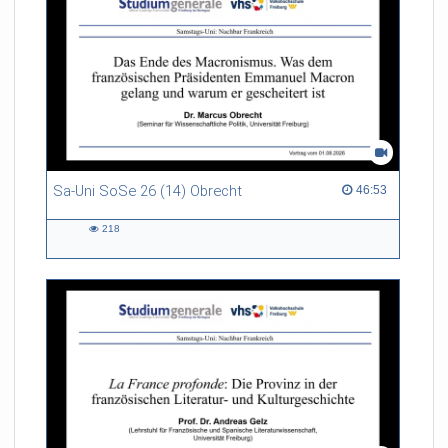
Sa-Uni SoSe 26 (14) Obrecht
46:53 duration
46:53
218
218
views