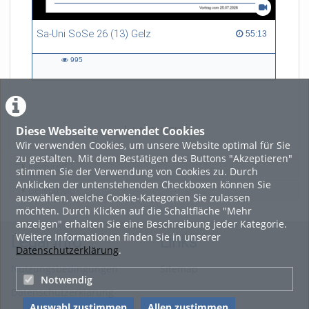
Sa-Uni SoSe 26 (13) Gelz
55:13 duration
55:13
995
995
views
Diese Webseite verwendet Cookies
LADE MEHR
Wir verwenden Cookies, um unsere Website optimal für Sie
zu gestalten. Mit dem Bestätigen des Buttons "Akzeptieren"
Featured
stimmen Sie der Verwendung von Cookies zu. Durch
Anklicken der untenstehenden Checkboxen können Sie
Beliebtheit
auswählen, welche Cookie-Kategorien Sie zulassen
möchten. Durch Klicken auf die Schaltfläche "Mehr
anzeigen" erhalten Sie eine Beschreibung jeder Kategorie.
Weitere Informationen finden Sie in unserer
Legal Info
Links
Datenschutzerklärung
.
Nutzungsbedingungen
Sitemap
Notwendig
Datenschutzerklärung
Auswahl zustimmen
Allen zustimmen