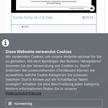
(Pathologisches Institut,
Universitätsklinikum Freiburg)
Sa-Uni SoSe 26 (13) Gelz
55:13 duration
55:13
853
853
views
Diese Webseite verwendet Cookies
LADE MEHR
Wir verwenden Cookies, um unsere Website optimal für Sie
zu gestalten. Mit dem Bestätigen des Buttons "Akzeptieren"
Featured
stimmen Sie der Verwendung von Cookies zu. Durch
Anklicken der untenstehenden Checkboxen können Sie
Beliebtheit
auswählen, welche Cookie-Kategorien Sie zulassen
möchten. Durch Klicken auf die Schaltfläche "Mehr
anzeigen" erhalten Sie eine Beschreibung jeder Kategorie.
Weitere Informationen finden Sie in unserer
Legal Info
Links
Datenschutzerklärung
.
Nutzungsbedingungen
Sitemap
Notwendig
Datenschutzerklärung