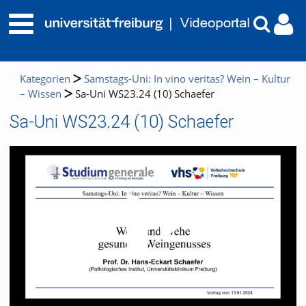
Kategorien
Samstags-Uni: In vino veritas? Wein – Kultur
– Wissen
Sa-Uni WS23.24 (10) Schaefer
Sa-Uni WS23.24 (10) Schaefer
Video