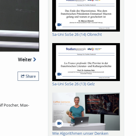
Sa-Uni SoSe 26 (14) Obrecht
Weiter
Share
Sa-Uni SoSe 26 (13) Gelz
lf Poscher, Max-
Wie Algorithmen unser Denken