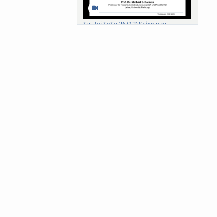
Sa-Uni SoSe 26 (12) Schwarze
Meanings of Forests: A Collaborative
Comparativ...
Als der Wald eine Zukunftsfrage
wurde. Wissen, ...