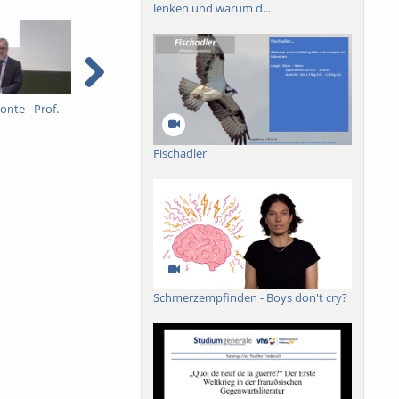
lenken und warum d...
onte - Prof.
FRIAS Horizonte - MdL
FRIAS Horizonte - Prof.
F
Thekla Walker
Wagschal
T
Fischadler
Schmerzempfinden - Boys don't cry?