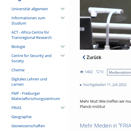
Universität allgemein
Informationen zum
Studium
ACT - Africa Centre for
Transregional Research
Biologie
Centre for Security and
Zurück
Society
Chemie
1402
0
Medienaktio
1402
0
Digitales Lehren und
views
favorites
Lernen
hochgeladen 11. Juli 2022
FMF - Freiburger
Materialforschungszentrum
Mehr Mut! Wie treffen wir mu
Planck-Institut
FRIAS
Geographie
Mehr Medien in "FRIA
Geowissenschaften