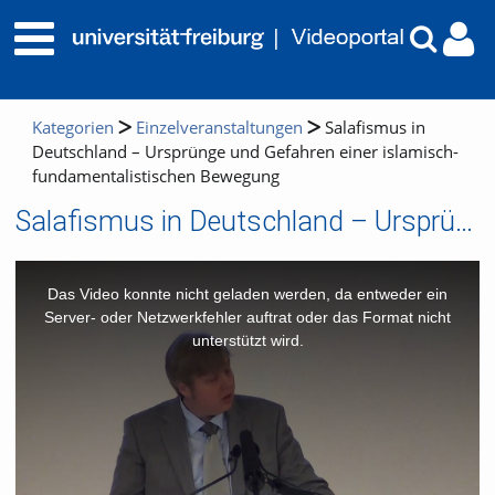
Kategorien
Einzelveranstaltungen
Salafismus in
Deutschland – Ursprünge und Gefahren einer islamisch-
fundamentalistischen Bewegung
Salafismus in Deutschland – Ursprünge und Gefahren einer islamisch-fundamentalistischen Bewegung
This
is
a
Das Video konnte nicht geladen werden, da entweder ein
modal
window.
Server- oder Netzwerkfehler auftrat oder das Format nicht
unterstützt wird.