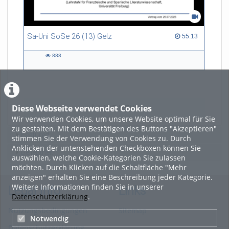
Sa-Uni SoSe 26 (13) Gelz
55:13 duration
55:13
888
888
views
Diese Webseite verwendet Cookies
LADE MEHR
Wir verwenden Cookies, um unsere Website optimal für Sie
zu gestalten. Mit dem Bestätigen des Buttons "Akzeptieren"
Featured
stimmen Sie der Verwendung von Cookies zu. Durch
Anklicken der untenstehenden Checkboxen können Sie
Beliebtheit
auswählen, welche Cookie-Kategorien Sie zulassen
möchten. Durch Klicken auf die Schaltfläche "Mehr
anzeigen" erhalten Sie eine Beschreibung jeder Kategorie.
Weitere Informationen finden Sie in unserer
Legal Info
Links
Datenschutzerklärung
.
Nutzungsbedingungen
Sitemap
Notwendig
Datenschutzerklärung