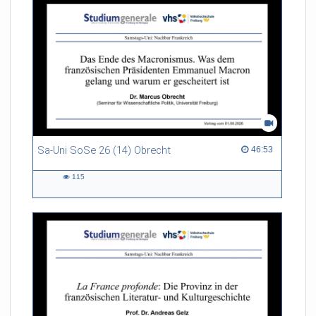
Sa-Uni SoSe 26 (14) Obrecht
46:53 duration
46:53
115
115
views