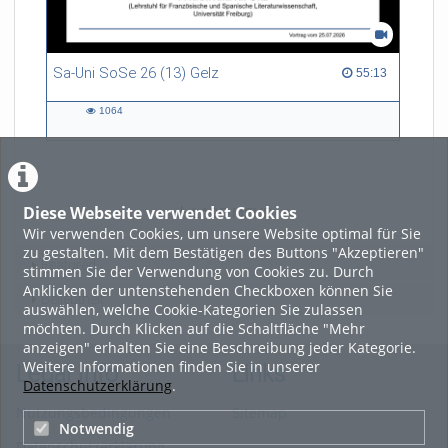
Sa-Uni SoSe 26 (13) Gelz
55:13 duration
55:13
1064
1064
views
Diese Webseite verwendet Cookies
LADE MEHR
Wir verwenden Cookies, um unsere Website optimal für Sie
zu gestalten. Mit dem Bestätigen des Buttons "Akzeptieren"
Featured
stimmen Sie der Verwendung von Cookies zu. Durch
Anklicken der untenstehenden Checkboxen können Sie
Beliebtheit
auswählen, welche Cookie-Kategorien Sie zulassen
möchten. Durch Klicken auf die Schaltfläche "Mehr
anzeigen" erhalten Sie eine Beschreibung jeder Kategorie.
Weitere Informationen finden Sie in unserer
Legal Info
Links
Datenschutzerklärung
.
Nutzungsbedingungen
Sitemap
Notwendig
Datenschutzerklärung