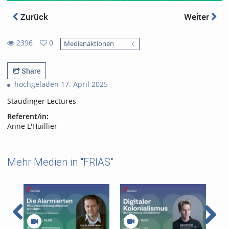
Zurück
Weiter
2396
0
Medienaktionen
0
2396
favorites
views
Share
hochgeladen 17. April 2025
Staudinger Lectures
Referent/in:
Anne L'Huillier
Mehr Medien in "FRIAS"