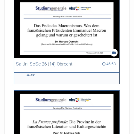
Sa-Uni SoSe 26 (14) Obrecht
46:53 duration
46:53
491
491
views