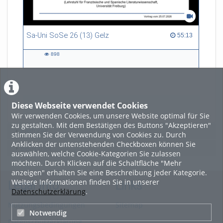
Sa-Uni SoSe 26 (13) Gelz
55:13 duration
55:13
898
898
views
Diese Webseite verwendet Cookies
LADE MEHR
Wir verwenden Cookies, um unsere Website optimal für Sie
zu gestalten. Mit dem Bestätigen des Buttons "Akzeptieren"
Featured
stimmen Sie der Verwendung von Cookies zu. Durch
Anklicken der untenstehenden Checkboxen können Sie
Beliebtheit
auswählen, welche Cookie-Kategorien Sie zulassen
möchten. Durch Klicken auf die Schaltfläche "Mehr
anzeigen" erhalten Sie eine Beschreibung jeder Kategorie.
Weitere Informationen finden Sie in unserer
Legal Info
Links
Datenschutzerklärung
.
Nutzungsbedingungen
Sitemap
Notwendig
Datenschutzerklärung