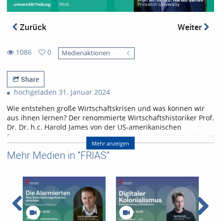
Zurück
Weiter
1086
0
Medienaktionen
0
1086
favorites
views
Share
hochgeladen 31. Januar 2024
Wie entstehen große Wirtschaftskrisen und was können wir
aus ihnen lernen? Der renommierte Wirtschaftshistoriker Prof.
Dr. Dr. h.c. Harold James von der US-amerikanischen
Princeton University hat sich in seinem Forscherleben intensiv
Mehr anzeigen
mit der Geschichte der Globalisierung befasst.
Mehr Medien in "FRIAS"
In seinem Buch „Schockmomente“ (Englischer Originaltitel
"Seven Crashes") nimmt James die großen Wirtschaftskrisen
seit dem 19. Jahrhundert unter die Lupe und analysiert, was
wir aus diesen für die Zukunft lernen können.
Am 29. Januar 2024 war Harold James im Rahmen der FRIAS
Freiburger Horizonte an der
@UniversitatFreiburg
zu Gast