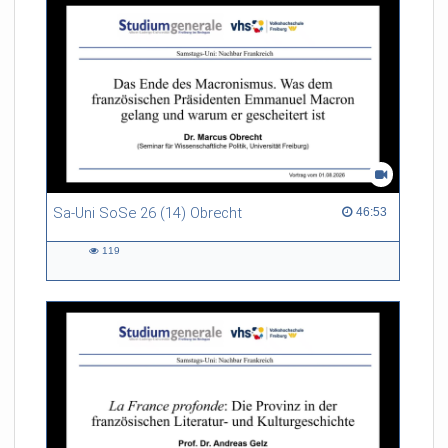
insbesondere mit der
Geschichte der Globalisierung
seit dem 19. Jahrhundert.
Sa-Uni SoSe 26 (14) Obrecht
46:53 duration
46:53
119
119
views