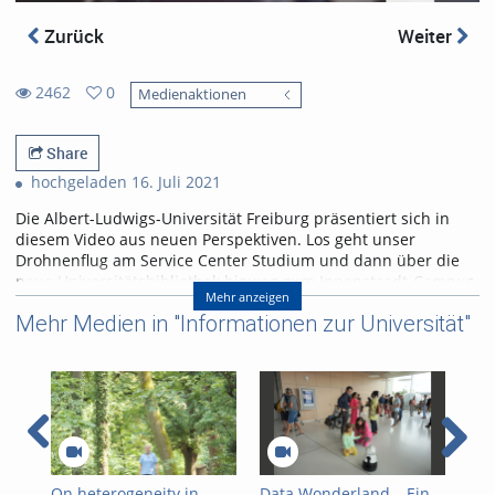
Zurück
Weiter
2462
0
Medienaktionen
0
2462
favorites
views
Share
hochgeladen 16. Juli 2021
Die Albert-Ludwigs-Universität Freiburg präsentiert sich in
diesem Video aus neuen Perspektiven. Los geht unser
Drohnenflug am Service Center Studium und dann über die
neue Universitätsbibliothek hinweg zum Innenstasdt-Campus.
Mehr anzeigen
Von dort aus kann man sich einen guten Überblick über die
Mehr Medien in "Informationen zur Universität"
verschiedenen Universitäts-Standorte in Freiburg verschaffen.
Produziert vom Zentralen Studierendenmarketing.
Musik: Cielo von Huma-Huma (YouTube Audio Library)
http://www.studium.uni-freiburg.de/
http://www.uni-
freiburg.de/
https://www.podcasts.uni-freiburg.de/
On heterogeneity in
Data Wonderland – Ein
Ene