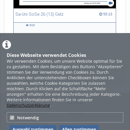
Sa-Uni SoSe 26 (13) Gelz
55:13 duration
55:13
910
910
views
Diese Webseite verwendet Cookies
LADE MEHR
Wir verwenden Cookies, um unsere Website optimal für Sie
zu gestalten. Mit dem Bestätigen des Buttons "Akzeptieren"
Featured
stimmen Sie der Verwendung von Cookies zu. Durch
Anklicken der untenstehenden Checkboxen können Sie
Beliebtheit
auswählen, welche Cookie-Kategorien Sie zulassen
möchten. Durch Klicken auf die Schaltfläche "Mehr
anzeigen" erhalten Sie eine Beschreibung jeder Kategorie.
Weitere Informationen finden Sie in unserer
Legal Info
Links
Datenschutzerklärung
.
Nutzungsbedingungen
Sitemap
Notwendig
Datenschutzerklärung
Auswahl zustimmen
Allen zustimmen