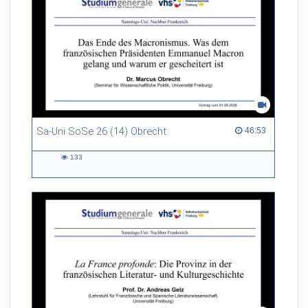
Sa-Uni SoSe 26 (14) Obrecht
46:53 duration
46:53
133
133
views