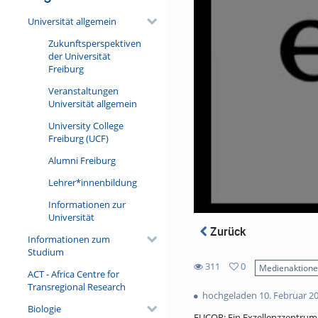
Universität allgemein
Zukunftsperspektiven
der Universität
Freiburg
Veranstaltungen
Universität allgemein
University College
Freiburg (UCF)
Alumni Freiburg
Lehrer*innenbildung
Informationen zur
Universität
Zurück
Informationen zum
Studium
311
0
Medienaktion
ACT - Africa Centre for
0
311
Transregional Research
favorites
hochgeladen 10. Februar 2
views
Biologie
EUCOR: Ein Exzellenzzentrum 