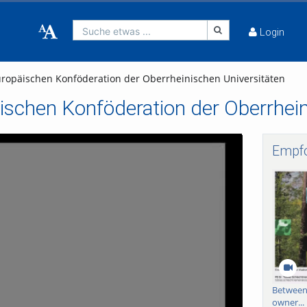
Suche etwas ...
Login
uropäischen Konföderation der Oberrheinischen Universitäten
ischen Konföderation der Oberrhein
Empf
pielen
Between 
owner...