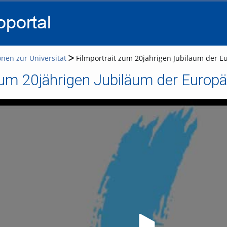
go
go
go
to
to
to
navigation
main
footer
content
onen zur Universität
Filmportrait zum 20jährigen Jubiläum der E
zum 20jährigen Jubiläum der Europä
Video abs