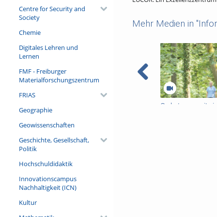
Centre for Security and
Society
Mehr Medien in "Infor
Chemie
Digitales Lehren und
Lernen
FMF - Freiburger
Materialforschungszentrum
FRIAS
On heterogeneity in
Geographie
Meike Bonefeld
Geowissenschaften
Geschichte, Gesellschaft,
Politik
Hochschuldidaktik
Innovationscampus
Nachhaltigkeit (ICN)
Kultur