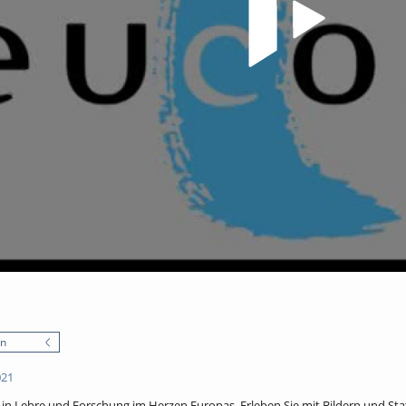
en
021
in Lehre und Forschung im Herzen Europas. Erleben Sie mit Bildern und St