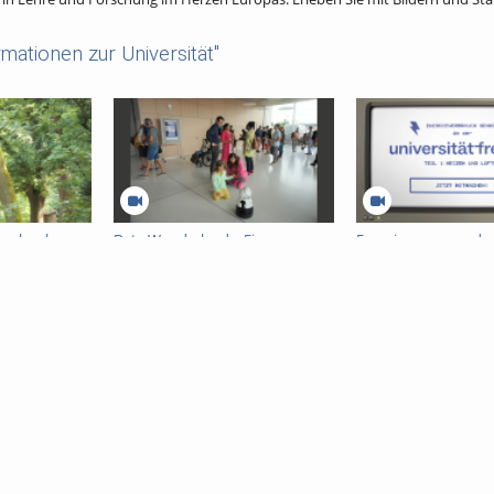
mationen zur Universität"
 schools -
Data Wonderland – Ein
Energiesparen an der
interaktives Festival mit Daten,
Freiburg - Heizen un
Dompteuren und KI