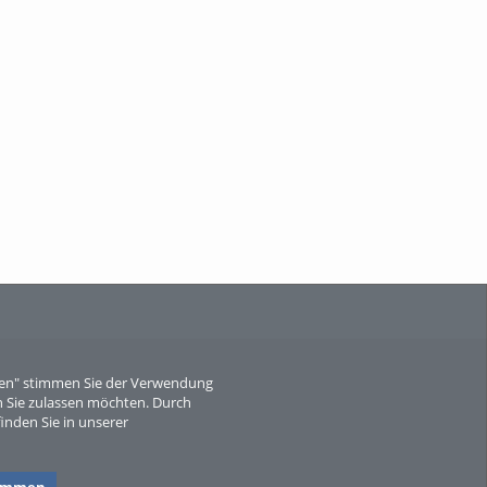
When Particle Physics Gets Hot: A
Journey Throu...
Sperber
eren" stimmen Sie der Verwendung
 Sie zulassen möchten. Durch
inden Sie in unserer