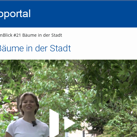
go
go
go
to
to
to
navigation
main
footer
content
inBlick #21 Bäume in der Stadt
Bäume in der Stadt
Video abspielen