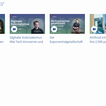
S"
Digitaler Kolonialismus:
Die
Artificial I
ien
Wie Tech-Konzerne und
Exponentialgesellschaft
the 2,500-y
Großmächte die Welt
– Vom Ende des
project call
unter sich aufteilen –
Wachstums zur
Tobias Ree
Buchvorstellung und
Stabilisierung der Welt
Diskussion