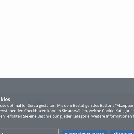
kies
Links
te optimal für Sie zu gestalten. Mit dem Bestätigen des Buttons "Akzepti
ntenstehenden Checkboxen können Sie auswählen, welche Cookie-Kategorien
Sitemap
gen" erhalten Sie eine Beschreibung jeder Kategorie. Weitere Informationen f