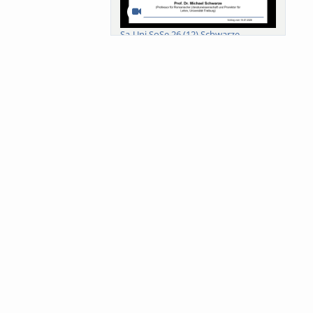
Sa-Uni SoSe 26 (12) Schwarze
Meanings of Forests: A Collaborative
Comparativ...
Als der Wald eine Zukunftsfrage
wurde. Wissen, ...