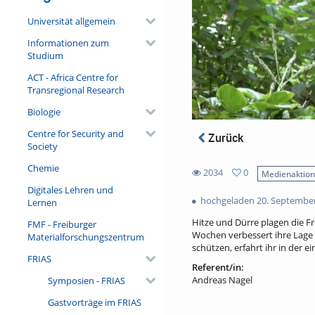
Universität allgemein
Informationen zum
Studium
ACT - Africa Centre for
Transregional Research
Biologie
Centre for Security and
Zurück
Society
Chemie
2034
0
Medienaktio
0
Digitales Lehren und
2034
favorites
hochgeladen 20. Septembe
Lernen
views
Hitze und Dürre plagen die Fre
FMF - Freiburger
Wochen verbessert ihre Lage 
Materialforschungszentrum
schützen, erfahrt ihr in der ein
FRIAS
Referent/in:
Andreas Nagel
Symposien - FRIAS
Gastvorträge im FRIAS