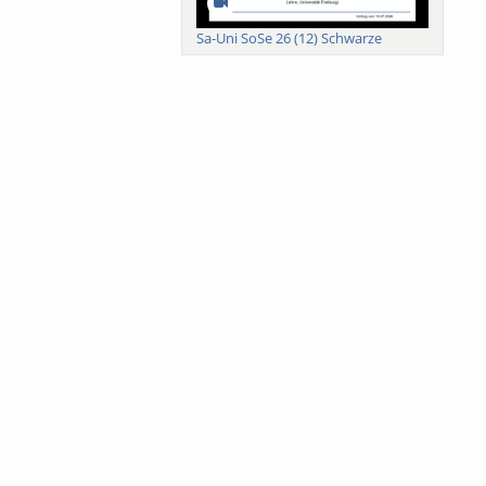
Sa-Uni SoSe 26 (12) Schwarze
Meanings of Forests: A
Collaborative Comparativ...
Als der Wald eine Zukunftsfrage
wurde. Wissen, ...