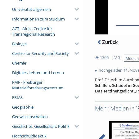
Universität allgemein
Informationen zum Studium
ACT - Africa Centre for
Transregional Research
Zurück
Biologie
Centre for Security and Society
1306
0
Medien
0
Chemie
1306
favorites
hochgeladen 11. Nov
views
Digitales Lehren und Lernen
Prof. Dr. Achim Aurnha
FMF - Freiburger
Schillers Schädel in G
Materialforschungszentrum
Das Terzinengedicht
„I
FRIAS
Mit Schillers Tod am 9.
Arbeitens und die von d
Geographie
Mehr Medien in "
bezeichnet wird. Das Na
Verarbeitungen seiner V
Geowissenschaften
mündlicher Äußerungen s
Geschichte, Gesellschaft, Politik
Aspekte, nämlich auf Goe
Goethes Gedicht Bei Bet
Hochschuldidaktik
(Albrecht Schöne) noch 