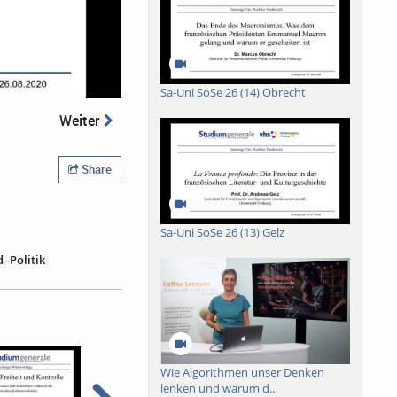
Sa-Uni SoSe 26 (14) Obrecht
Weiter
Share
Sa-Uni SoSe 26 (13) Gelz
 -Politik
nschaftlichen‘
rer Klassik‘
Goethes literarische
wie brieflicher und
bislang auf zwei
 In dem Vortrag über
Wie Algorithmen unser Denken
e Teilnahmslosigkeit“
lenken und warum d...
cht schrieb, in der