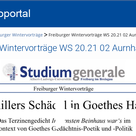
go
go
go
to
to
to
navigation
main
footer
content
urger Wintervorträge
Freiburger Wintervorträge WS 20.21 02 A
 Wintervorträge WS 20.21 02 Aur
Video abspielen