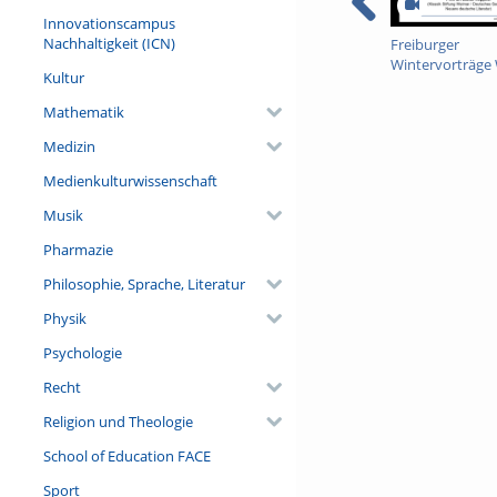
Hand hielt. Vielmehr wi
Innovationscampus
subjektive Trauer poetis
Nachhaltigkeit (ICN)
Freiburger
historisiert und verklä
Wintervorträge
Kultur
20.21 16 Höppn
Mit einer Rezitation von 
Mathematik
Referent/in:
Prof. Dr. Achim Aurnha
Medizin
deutsche Literatur)
Medienkulturwissenschaft
Musik
Pharmazie
Philosophie, Sprache, Literatur
Physik
Psychologie
Recht
Religion und Theologie
School of Education FACE
Sport