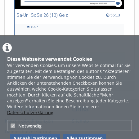
Sa-Uni SoSe 26 (13) Gelz
55:13 duration
55:13
1007
1007
views
Diese Webseite verwendet Cookies
LADE MEHR
Wir verwenden Cookies, um unsere Website optimal für Sie
zu gestalten. Mit dem Bestätigen des Buttons "Akzeptieren"
Featured
stimmen Sie der Verwendung von Cookies zu. Durch
Anklicken der untenstehenden Checkboxen können Sie
Beliebtheit
auswählen, welche Cookie-Kategorien Sie zulassen
möchten. Durch Klicken auf die Schaltfläche "Mehr
anzeigen" erhalten Sie eine Beschreibung jeder Kategorie.
Weitere Informationen finden Sie in unserer
Legal Info
Links
Datenschutzerklärung
.
Nutzungsbedingungen
Sitemap
Notwendig
Datenschutzerklärung
Auswahl zustimmen
Allen zustimmen