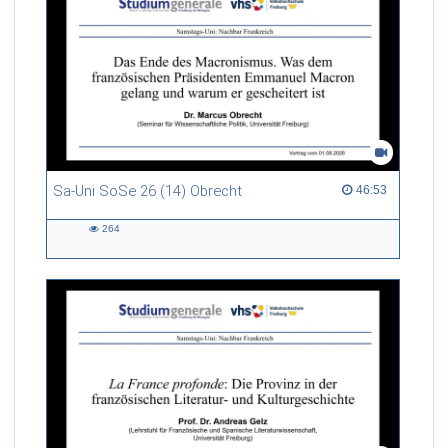
Sa-Uni SoSe 26 (14) Obrecht
46:53 duration
46:53
264
264
views