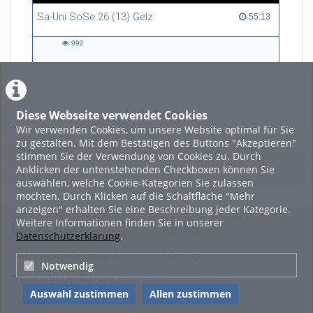
Sa-Uni SoSe 26 (13) Gelz
55:13 duration
55:13
992
992
views
Diese Webseite verwendet Cookies
LADE MEHR
Wir verwenden Cookies, um unsere Website optimal für Sie
zu gestalten. Mit dem Bestätigen des Buttons "Akzeptieren"
Featured
stimmen Sie der Verwendung von Cookies zu. Durch
Anklicken der untenstehenden Checkboxen können Sie
Beliebtheit
auswählen, welche Cookie-Kategorien Sie zulassen
möchten. Durch Klicken auf die Schaltfläche "Mehr
anzeigen" erhalten Sie eine Beschreibung jeder Kategorie.
Weitere Informationen finden Sie in unserer
Legal Info
Links
Datenschutzerklärung
.
Nutzungsbedingungen
Sitemap
Notwendig
Datenschutzerklärung
Auswahl zustimmen
Allen zustimmen
Imprint