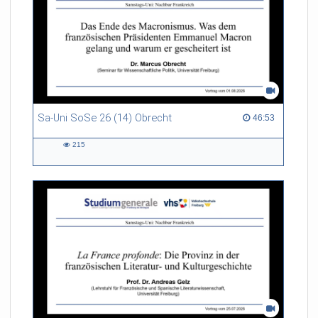
Sa-Uni SoSe 26 (14) Obrecht
46:53 duration
46:53
215
215
views