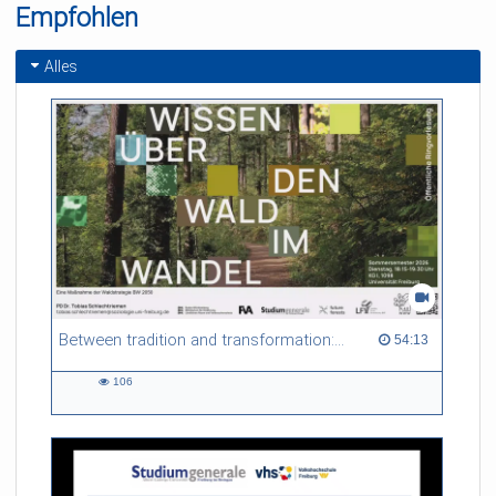
Empfohlen
Litauischen Parlament
an der Universität
25.03.2026
Freiburg
Alles
Between tradition and transformation: how owners, advisers and institutions co-create knowledge for resilient forests in Europe
54:13 duration
54:13
106
106
views