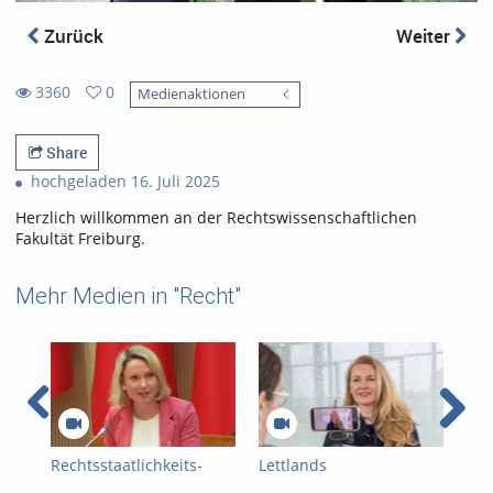
Zurück
Weiter
3360
0
Medienaktionen
0
3360
favorites
views
Share
hochgeladen 16. Juli 2025
Herzlich willkommen an der Rechtswissenschaftlichen
Fakultät Freiburg.
Mehr Medien in "Recht"
Rechtsstaatlichkeits-
Lettlands
BrA
Symposium im
Justizministerin zu Gast
uns