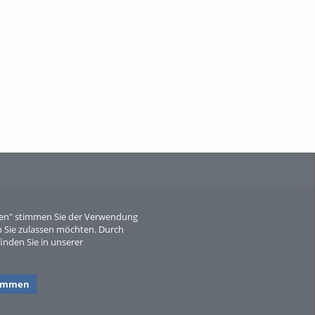
When Particle Physics Gets Hot: A
Journey Throu...
Sperber
eren" stimmen Sie der Verwendung
 Sie zulassen möchten. Durch
inden Sie in unserer
timmen