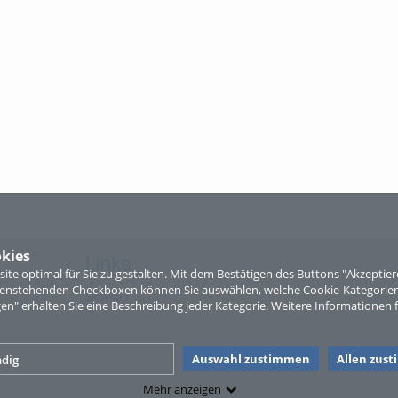
kies
Links
te optimal für Sie zu gestalten. Mit dem Bestätigen des Buttons "Akzepti
ntenstehenden Checkboxen können Sie auswählen, welche Cookie-Kategorien
Sitemap
gen" erhalten Sie eine Beschreibung jeder Kategorie. Weitere Informationen f
Auswahl zustimmen
Allen zus
dig
Mehr anzeigen