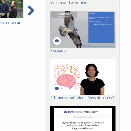
lenken und warum d...
illkommen an
Das Studium der
Was macht die
F
Rechtswissenschaften -
Freiburger
A
enschaftlichen
Ein fantastisches
Rechtswissenschaftliche
A
eiburg
Studium!
Fakultät besonders?
Fischadler
Schmerzempfinden - Boys don't cry?