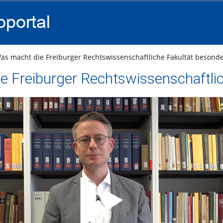
go
go
go
to
to
to
navigation
main
footer
content
as macht die Freiburger Rechtswissenschaftliche Fakultät besonde
e Freiburger Rechtswissenschaftlic
Video abspielen