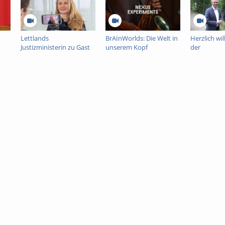
Lettlands
BrAInWorlds: Die Welt in
Herzlich w
Justizministerin zu Gast
unserem Kopf
der
t
an der Universität
Rechtswiss
Freiburg
Fakultät Fr