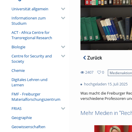
Universität allgemein
Informationen zum
Studium
ACT - Africa Centre for
Transregional Research
Biologie
Centre for Security and
Zurück
Society
Chemie
2407
0
Medienaktio
0
Digitales Lehren und
2407
favorites
hochgeladen 15. Juli 2025
Lernen
views
Was macht die Freiburger Rec
FMF - Freiburger
verschiedene Professoren un
Materialforschungszentrum
FRIAS
Mehr Medien in "Rech
Geographie
Geowissenschaften