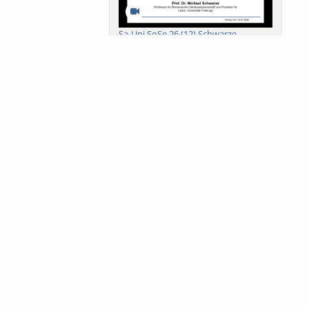
Sa-Uni SoSe 26 (12) Schwarze
Meanings of Forests: A Collaborative
Comparativ...
Als der Wald eine Zukunftsfrage
wurde. Wissen, ...