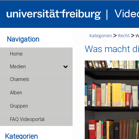
Kategorien
Recht
W
Navigation
Was macht di
Home
Medien
Channels
Alben
Gruppen
FAQ Videoportal
Kategorien