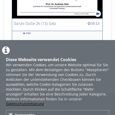
Sa-Uni SoSe 26 (13) Gelz
55:13 duration
55:13
999
999
views
Diese Webseite verwendet Cookies
LADE MEHR
Wir verwenden Cookies, um unsere Website optimal für Sie
zu gestalten. Mit dem Bestätigen des Buttons "Akzeptieren"
Featured
stimmen Sie der Verwendung von Cookies zu. Durch
Anklicken der untenstehenden Checkboxen können Sie
Beliebtheit
auswählen, welche Cookie-Kategorien Sie zulassen
möchten. Durch Klicken auf die Schaltfläche "Mehr
anzeigen" erhalten Sie eine Beschreibung jeder Kategorie.
Weitere Informationen finden Sie in unserer
Legal Info
Links
Datenschutzerklärung
.
Nutzungsbedingungen
Sitemap
Notwendig