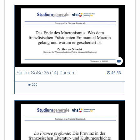
Sa-Uni SoSe 26 (14) Obrecht
46:53 duration
46:53
226
226
views