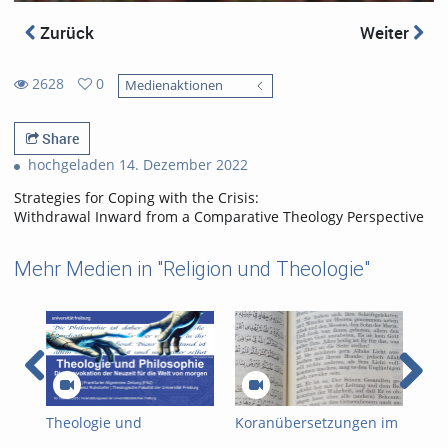
Zurück
Weiter
2628
0
Medienaktionen
0
2628
favorites
views
Share
hochgeladen 14. Dezember 2022
Strategies for Coping with the Crisis:
Withdrawal Inward from a Comparative Theology Perspective
Mehr Medien in "Religion und Theologie"
Theologie und
Koranübersetzungen im
Kor
Philosophie - Die
Uniseum
Uni