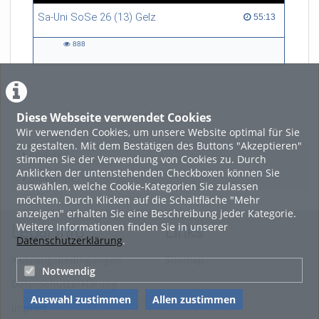
Sa-Uni SoSe 26 (13) Gelz
55:13 duration
55:13
888
888
views
Diese Webseite verwendet Cookies
LADE MEHR
Wir verwenden Cookies, um unsere Website optimal für Sie
zu gestalten. Mit dem Bestätigen des Buttons "Akzeptieren"
Featured
stimmen Sie der Verwendung von Cookies zu. Durch
Anklicken der untenstehenden Checkboxen können Sie
Beliebtheit
auswählen, welche Cookie-Kategorien Sie zulassen
möchten. Durch Klicken auf die Schaltfläche "Mehr
anzeigen" erhalten Sie eine Beschreibung jeder Kategorie.
Weitere Informationen finden Sie in unserer
Legal Info
Links
Datenschutzerklärung
.
Nutzungsbedingungen
Sitemap
Notwendig
Datenschutzerklärung
Auswahl zustimmen
Allen zustimmen
Imprint