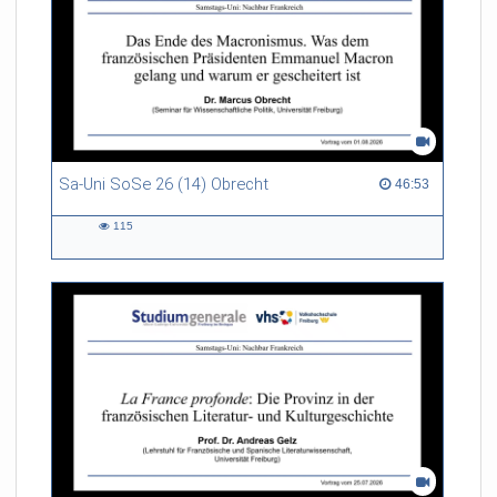
Sa-Uni SoSe 26 (14) Obrecht
46:53 duration
46:53
115
115
views