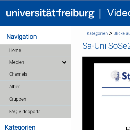
Kategorien
Blicke a
Navigation
Sa-Uni SoSe
Home
Medien
Channels
Alben
Gruppen
FAQ Videoportal
Kategorien