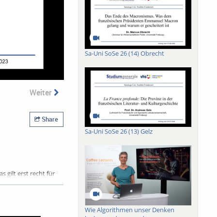
Sa-Uni SoSe 26 (14) Obrecht
Weiter
Share
Sa-Uni SoSe 26 (13) Gelz
gilt erst recht für
ich vom Anderen als
ind auch bestimmte
eprägt sind. Dem
alt zugrunde, dass es
Wie Algorithmen unser Denken
er Weg zurück zu den