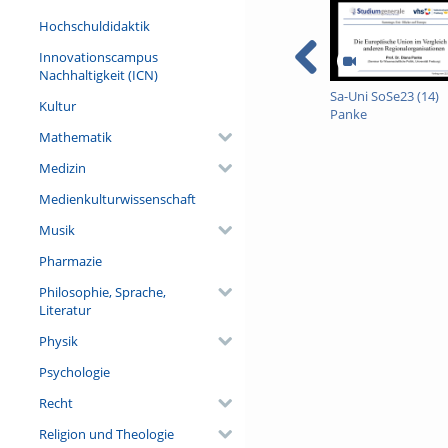
Wurzeln, zu den Kulturen d
Hochschuldidaktik
formten sie die europäische
Gemeinsamkeiten sichtbar, 
Innovationscampus
Bestand haben, wenn wir ih
Nachhaltigkeit (ICN)
Sa-Uni SoSe23 (14)
Referent/in:
Kultur
Panke
Prof. Dr. Dr. h.c. mult. Han
Geschichte, Universität Frei
Mathematik
Medizin
Medienkulturwissenschaft
Musik
Pharmazie
Philosophie, Sprache,
Literatur
Physik
Psychologie
Recht
Religion und Theologie