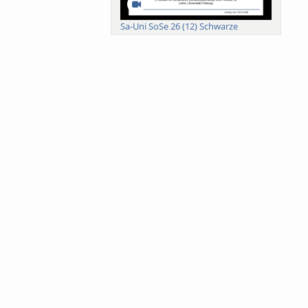
Sa-Uni SoSe 26 (12) Schwarze
Meanings of Forests: A Collaborative
Comparativ...
Als der Wald eine Zukunftsfrage
wurde. Wissen, ...