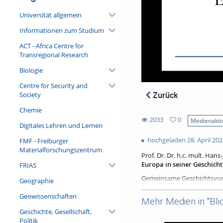
Universität allgemein
Informationen zum Studium
ACT - Africa Centre for
Transregional Research
Biologie
Centre for Security and
Zurück
Society
Chemie
2033
0
Medienakti
Digitales Lehren und Lernen
0
2033
favorites
hochgeladen 28. April 202
FMF - Freiburger
views
Materialforschungszentrum
Prof. Dr. Dr. h.c. mult. Han
Europa in seiner Geschicht
FRIAS
Gemeinsame Geschichtsvorste
Geographie
Europa. In diesem Zusamme
Geowissenschaften
dem ultimativ Fremden abgr
Mehr Medien in "Bli
Mythen von Europa entstan
Geschichte, Gesellschaft,
setzt der Vortrag ein diffe
Politik
Europa und eine Idee von ih