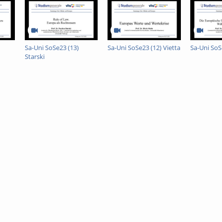
er Antike. Nachdem sie im Römischen Reich ihre endgültige Ausprägung gef
 Zivilisation maßgeblich. Auf diese Weise werden jenseits aller Unterschiede
gleichsam die Elemente einer europäischen Schicksalsgemeinschaft. Sie wer
ren Ursprung nicht vergessen.
Sa-Uni SoSe23 (13)
Sa-Uni SoSe23 (12) Vietta
Sa-Uni SoS
Starski
s-Joachim Gehrke (Seminar für Alte
burg)