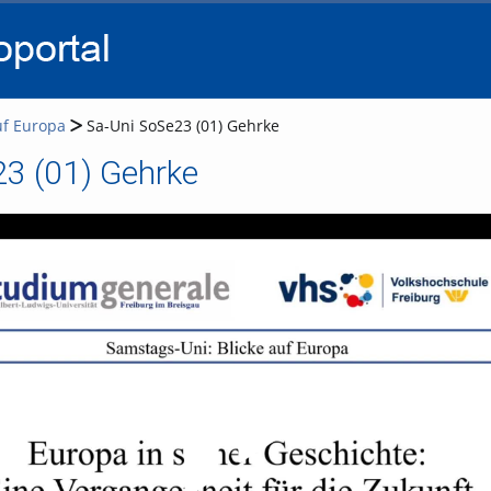
go
go
go
to
to
to
navigation
main
footer
content
uf Europa
Sa-Uni SoSe23 (01) Gehrke
23 (01) Gehrke
Video abspielen